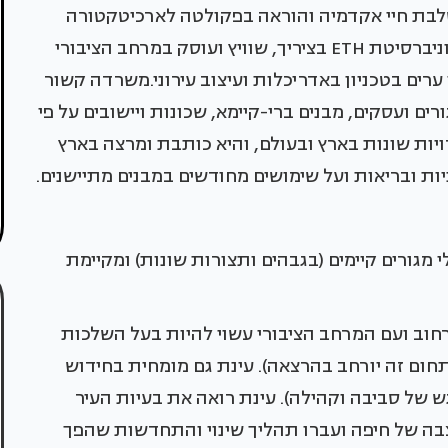
לבת חיי אקדמיה והוראה בפקולטה לארכיטקטורה
בטכניון עם ניהול משרד פעיל. בעלת דוקטורט מאוניברסיטת ETH בציריך, שוויץ ועוסק במרחב הציבורי
ערים בטכניון באדריכלות ועיצוב עירוני.משרדה קשור
ים ועסקים, מבנים ברי-קיימא, שכונות ויישובים על פי
יות שונות בארץ ובעולם, והיא כותבת ומרצה בארץ
וניות ובריאות ועל שימושים מחודשים במבנים מתיישנים.
 מגורים קיימים (בגבהים ותצורות שונות) ומקיימת
חוב ועם המרחב הציבורי עשוי להיות בעל השלכות
תחום זה יורחב בהרצאה). עינת גם מומחית בחידוש
דגש של סביבה וקהילה). עינת רואה את בעיות העיר
בה של חיפה ועברו תהליך שינוי והתחדשות שהפך