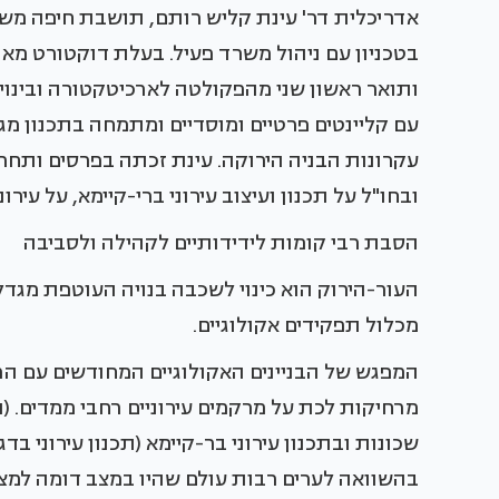
אדריכלית דר' עינת קליש רותם, תושבת חיפה מש
ותואר ראשון שני מהפקולטה לארכיטקטורה ובינוי 
עם קליינטים פרטיים ומוסדיים ומתמחה בתכנון מגור
עקרונות הבניה הירוקה. עינת זכתה בפרסים ותחרו
ובחו"ל על תכנון ועיצוב עירוני ברי-קיימא, על עיר
הסבת רבי קומות לידידותיים לקהילה ולסביבה
העור-הירוק הוא כינוי לשכבה בנויה העוטפת מגדלי
מכלול תפקידים אקולוגיים.
המפגש של הבניינים האקולוגיים המחודשים עם הר
מרחיקות לכת על מרקמים עירוניים רחבי ממדים. (
שכונות ובתכנון עירוני בר-קיימא (תכנון עירוני ב
בהשוואה לערים רבות עולם שהיו במצב דומה למצ