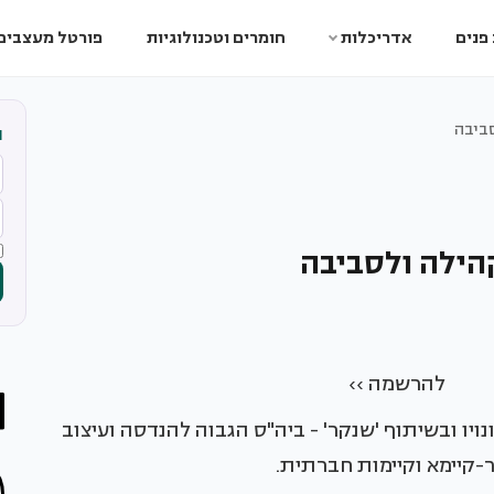
פנים
אדריכלות
חומרים וטכנולוגיות
פורטל מעצבים
ביבה
ה
הילה ולסביבה
››
 והפקת בית ונויו ובשיתוף 'שנקר' - ביה"ס הגבוה להנדסה ועיצוב
ר-קיימא וקיימות חברתית.