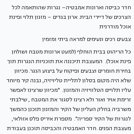
חדר כביסה וארונות אמבטיה– נגרות שהותאמה לכל
הצרכים של דיירי הבית. ארון בגדים – מזנון תלוי ופינת
אוכל מודרנית
צבעים רכים ונעימים למראה ביתי ומזמין
כל הריהוט בבית הוחלף (למעט ארונות מטבח ושולחן
פינת אוכל). המעצבת תיכננה את תוכניות הנגרות תוך
בחירת חומרים וצבעים ופיקוח על ביצוע הנגר. מכיוון
שלא היה מקום בסלון לתליית טליויזיה, נבנה קיר מיוחד
עליו תלויים הטלוויזיה והמזנון. "מכיוון שרצינו לאפשר
זרימת אויר ואור ולא רצינו לסגור את המטבח , שילבתי
משרביה בחלק העליון של הקיר והמזנון תוכנן כהמשך
לנגרות של הקיר ספריה". מספרת איריס פלס אזולאי,
מעצבת הפנים. חדר האמבטיה והכביסה תוכנן בעבודת