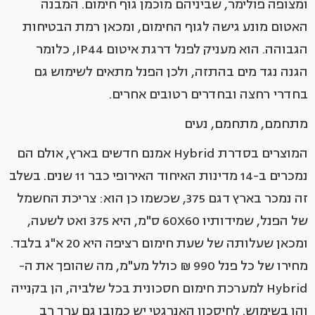
ומצופה פולימר, שביניהם מוכמן גוף חימום. המבנה
האטום מונע גישה לגוף החימום, ומכאן רמת הבטיחות
הגבוהה. הוא מעניק לפנל דרגת איטום IP44, כלומר
הגנה נגד מים בהתזה, ולכן הפנל מתאים לשימוש גם
בחדרי רחצה ובחדרים רטובים אחרים.
מתחמם, מתחמם, נעים
המוצרים בסדרת Hybrid אמנם חדשים בארץ, אולם הם
נמכרים ב-14 מדינות האיחוד האירופי כבר 11 שנים. בשלב
זה נמכר בארץ דגם 375, שכשמו כן הוא: צריכת החשמל
של הפנל, שמידותיו 60X60 ס"מ, היא 375 ואט לשעה,
ומכאן שעלותה של שעת חימום רציפה היא 20 א"ג בלבד.
מחירו של כל פנל 990 ₪ כולל מע"מ, מה שהופך את ה-
Hybrid למערכת חימום חסכונית בכל שלביה, הן בקנייה
והן בשימוש. לחיסכון האנרגטי יש כמובן גם ערך רב