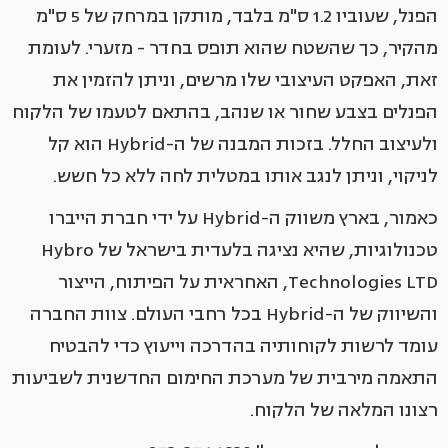
הפנל, שעוביו 1.2 ס"מ בלבד, מותקן במרחק של 5 ס"מ
מהקיר, כך שהשטח שהוא תופס בחדר - מזערי. לעומת
זאת, האפקט העיצובי שלו מרשים, וניתן להזמין את
הפנלים בצבע שחור או שנהב, בהתאם לטעמו של הלקוח
ולעיצוב החלל. בזכות המבנה של ה-Hybrid הוא קל
לניקוי, וניתן לנגב אותו במטלית לחה ללא כל חשש.
כאמור, בארץ משווק ה-Hybrid על ידי חברת הייברו
טכנולוגיות, שהיא נציגה בלעדית בישראל של Hybro
Technologies LTD, האחראית על הפיתוח, הייצור
והשיווק של ה-Hybrid בכל רחבי העולם. צוות החברה
עומד לרשות לקוחותיה בהדרכה וייעוץ כדי להבטיח
התאמה מירבית של מערכת החימום החדשנית לשביעות
רצונו המלאה של הלקוח.