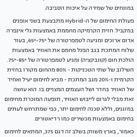
במונחים של שמירה על איכות הסביבה.
פעולת החימום של ה-Hybrid מתבצעת בשני אופנים
במקביל. חזית הקרמיקה מחממת באמצעות גלי אינפרה
אדום ארוכים ומגיעה לטמפרטורה של 65º-75º, בעוד
שלוח המתכת בגב הפנל מחמם את האוויר באמצעות
הולכת חום (קונבקציה) ומגיע לטמפרטורה של 75º-85º.
השילוב של שתי הטכניקות - 80% מהחום מקורו בחזית
הקרמית ו-20% מגב המתכת - מביא לחימום יעיל ואחיד
של האוויר בחדר ושל העצמים המצויים בו. הוא עושה
זאת מבלי לגרום לייבוש האוויר, תופעה המוכרת מחימום
במזגנים, וללא סכנה לחימום יתר, כפי שמתרחש לעתים
בחימום באמצעות מכשירים כמו רדיאטורים.
כאמור, בארץ משווק בשלב זה דגם 375, המתאים לחימום